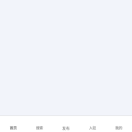
【云南兴昆化工有限公司】 强势入驻
首页
搜索
入驻
我的
发布