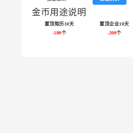
金币用途说明
置顶简历10天
置顶企业10天
-100
个
-200
个