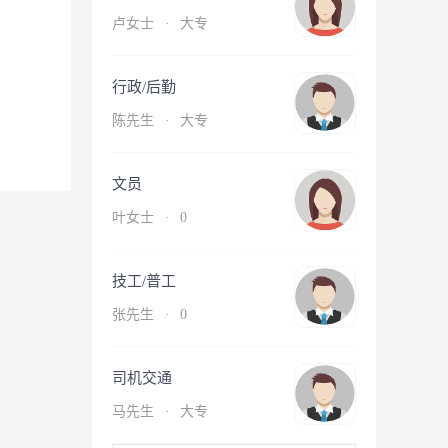
卢女士
·
大专
行政/后勤
陈先生
·
大专
文员
叶女士
·
0
技工/普工
张先生
·
0
司机交通
马先生
·
大专